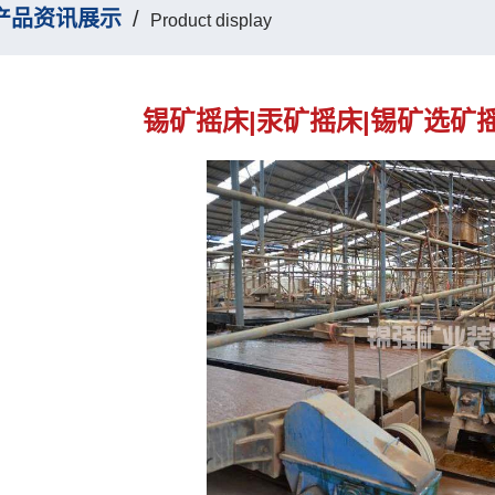
产品资讯展示
/
Product display
锡矿摇床|汞矿摇床|锡矿选矿