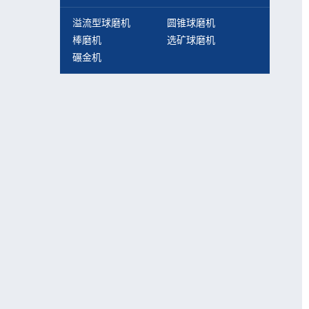
溢流型球磨机
圆锥球磨机
棒磨机
选矿球磨机
碾金机